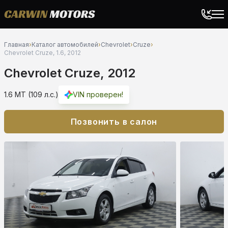
Главная
›
Каталог автомобилей
›
Chevrolet
›
Cruze
›
Chevrolet Cruze, 1.6, 2012
Chevrolet Cruze, 2012
1.6 MT (109 л.с.)
VIN проверен!
Позвонить в салон