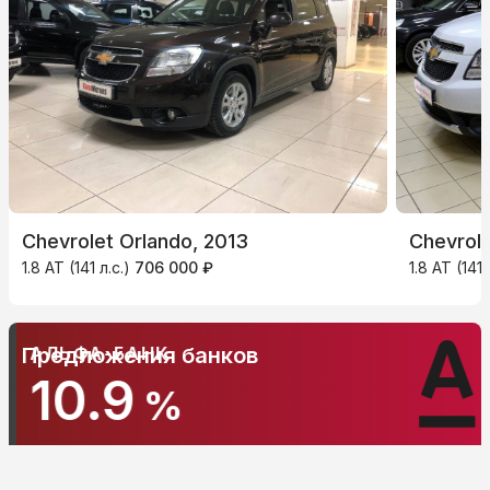
Chevrolet Orlando, 2013
Chevrole
1.8 AT (141 л.с.)
706 000 ₽
1.8 AT (141 
АЛЬФА-БАНК
Предложения банков
10.9
%