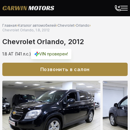
Главная
›
Каталог автомобилей
›
Chevrolet
›
Orlando
›
Chevrolet Orlando, 1.8, 2012
Chevrolet Orlando, 2012
1.8 AT (141 л.с.)
VIN проверен!
Позвонить в салон