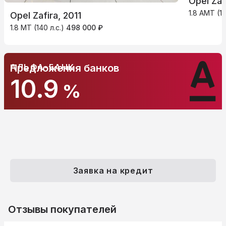
Opel Zaf
1.8 AMT (14
Opel Zafira, 2011
1.8 MT (140 л.с.)
498 000 ₽
АЛЬФА-БАНК
Предложения банков
10.9
%
Заявка на кредит
Отзывы покупателей