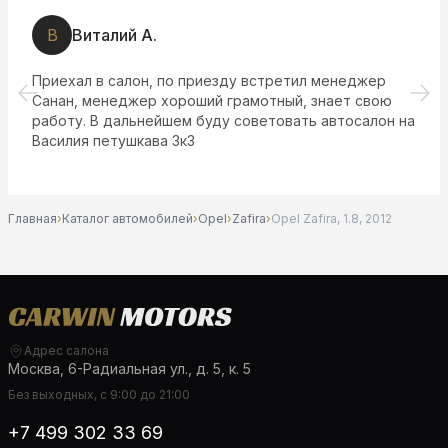
К
Катя Филина
менеджер
Моя машинка ездит уже полгода, никаких 
нает свою
Спасибо менеджеру помог выбрать хорош
автосалон на
нормальной цене.
Главная
›
Каталог автомобилей
›
Opel
›
Zafira
›
Opel Zafira, 1.8, 2012
Адрес салона
Москва, 6-Радиальная ул., д. 5, к. 5
Без выходных, с 9:00 до 21:00
+7 499 302 33 69