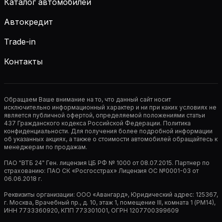
Каталог автомобилей
Автокредит
Trade-in
Контакты
Обращаем Ваше внимание на то, что данный сайт носит
исключительно информационный характер и ни при каких условиях не
является публичной офертой, определяемой положениями статьи
437 Гражданского кодекса Российской Федерации. Политика
конфиденциальности. Для получения более подробной информации
об указанных акциях, а также о стоимости автомобилей обращайтесь к
менеджерам по продажам.
ПАО "ВТБ 24" Ген. лицензия ЦБ РФ № 1000 от 08.07.2015. Партнер по
страхованию: ПАО СК «Росгосстрах» Лицензия ОС №0001-03 от
06.06.2018 г.
Реквизиты организации: ООО «Авангард», Юридический адрес: 125367,
г. Москва, Врачебный пр., д. 10, этаж 1, помещение III, комната 1 (РМ14),
ИНН 7733360920, КПП 773301001, ОГРН 1207700399609