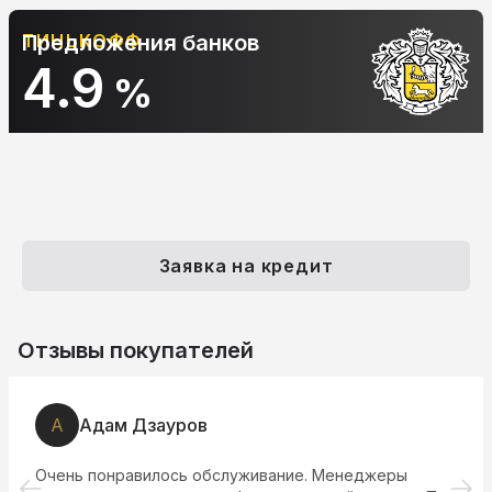
ОФФ
Предложения банков
АЛЬФА-Б
10.
%
Заявка на кредит
Отзывы покупателей
А
Адам Дзауров
Очень понравилось обслуживание. Менеджеры