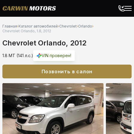
Главная
›
Каталог автомобилей
›
Chevrolet
›
Orlando
›
Chevrolet Orlando, 1.8, 2012
Chevrolet Orlando, 2012
1.8 MT (141 л.с.)
VIN проверен!
Позвонить в салон