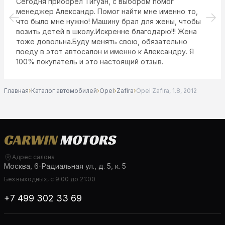
Сегодня приобрел Тигуан, с выбором помог
менеджер Александр. Помог найти мне именно то,
что было мне нужно! Машину брал для жены, чтобы
возить детей в школу.Искренне благодарю!!! Жена
тоже довольна.Буду менять свою, обязательно
поеду в этот автосалон и именно к Александру. Я
100% покупатель и это настоящий отзыв.
Главная
›
Каталог автомобилей
›
Opel
›
Zafira
›
Opel Zafira, 1.8, 2012
Адрес салона
Москва, 6-Радиальная ул., д. 5, к. 5
Без выходных, с 9:00 до 21:00
+7 499 302 33 69