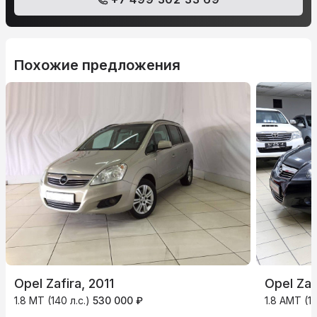
Похожие предложения
Opel Zafira, 2011
Opel Zaf
1.8 MT (140 л.с.)
530 000 ₽
1.8 AMT (14