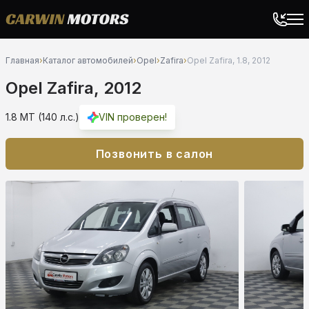
Главная
›
Каталог автомобилей
›
Opel
›
Zafira
›
Opel Zafira, 1.8, 2012
Opel Zafira, 2012
1.8 MT (140 л.с.)
VIN проверен!
Позвонить в салон