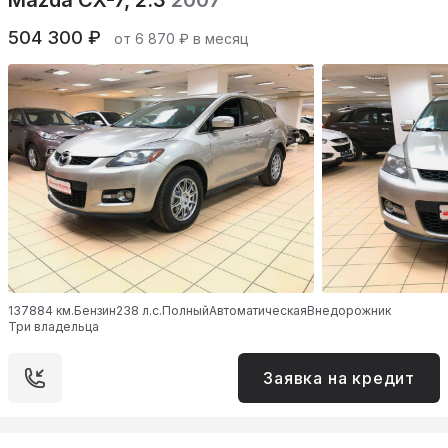
Mazda CX-7, 2.3
2007
504 300 ₽
от 6 870 ₽ в месяц
137884 км.
Бензин
238 л.с.
Полный
Автоматическая
Внедорожник
Три владельца
Заявка на кредит