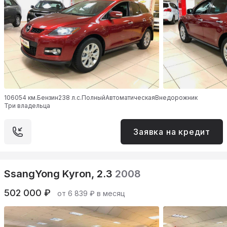
106054 км.
Бензин
238 л.с.
Полный
Автоматическая
Внедорожник
Три владельца
Заявка на кредит
SsangYong Kyron, 2.3
2008
502 000 ₽
от 6 839 ₽ в месяц