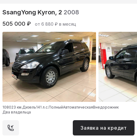
SsangYong Kyron, 2
2008
505 000 ₽
от 6 880 ₽ в месяц
108023 км.
Дизель
141 л.с.
Полный
Автоматическая
Внедорожник
Два владельца
Заявка на кредит