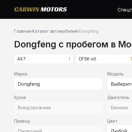
Спецп
Главная
›
Каталог автомобилей
›
Dongfeng
Dongfeng c пробегом в Мо
AX7
1
DFSK ix5
1
Марка
Модель
Dongfeng
Выберит
Кузов
Двигатель
Внедорожник
Бензин
Привод
Цвет
Передний
Любой