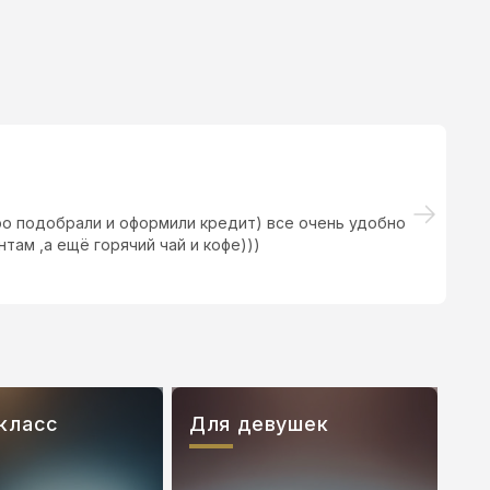
ро подобрали и оформили кредит) все очень удобно
С
там ,а ещё горячий чай и кофе)))
класс
Для девушек