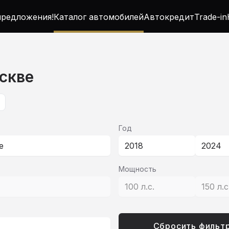
редложения!
Каталог автомобилей
Автокредит
Trade-in
скве
Год
е
2018
2024
Мощность
100 л.с.
150 л.с
Сбросить фильт