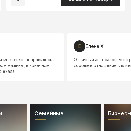
Е
Елена Х.
и мне очень понравилось
Отличный автосалон. Быст
ором машины, в конечном
хорошее отношение к клиен
о ехала
и
Семейные
Бизнес-