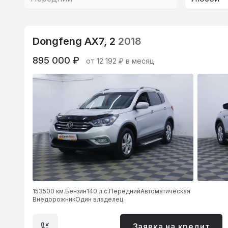
Dongfeng AX7, 2
2018
895 000 ₽
от 12 192 ₽ в месяц
153500 км.
Бензин
140 л.с.
Передний
Автоматическая
Внедорожник
Один владелец
Заявка на кредит