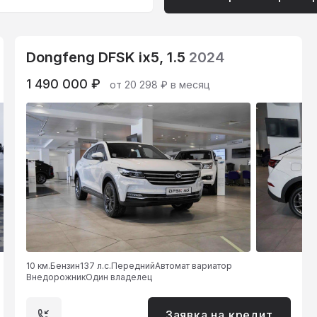
Dongfeng DFSK ix5, 1.5
2024
1 490 000 ₽
от 20 298 ₽ в месяц
10 км.
Бензин
137 л.с.
Передний
Автомат вариатор
Внедорожник
Один владелец
Заявка на кредит