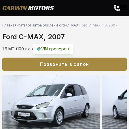
Главная
›
Каталог автомобилей
›
Ford
›
C-MAX
›
Ford C-MAX, 1.6, 2007
Ford C-MAX, 2007
1.6 MT (100 л.с.)
VIN проверен!
Позвонить в салон