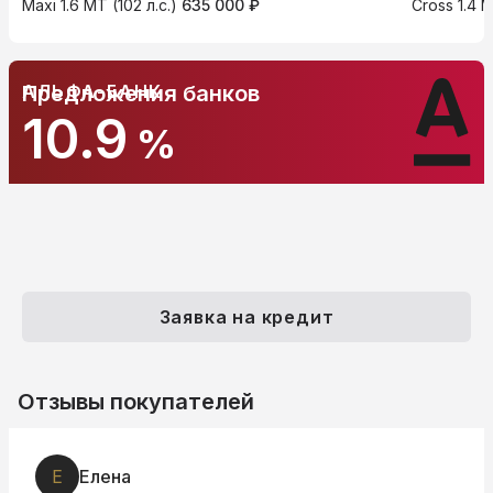
Maxi 1.6 MT (102 л.с.)
635 000 ₽
Cross 1.4 M
АЛЬФА-БАНК
Предложения банков
10.9
%
Заявка на кредит
Отзывы покупателей
Е
Елена