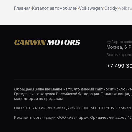
Главная
›
Каталог автомобилей
›
Volkswagen
›
Caddy
›
Volksw
Адрес сал
Москва, 6-Ра
Без выходных,
+7 499 3
Обращаем Ваше внимание на то, что данный сайт носит исключи
Гражданского кодекса Российской Федерации. Политика конфиде
менеджерам по продажам.
ПАО "ВТБ 24" Ген. лицензия ЦБ РФ № 1000 от 08.07.2015. Партне
Реквизиты организации: ООО «Авангард», Юридический адрес: 1253