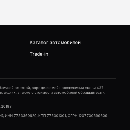
Каталог автомобилей
Trade-in
публичной офертой, определяемой положениями статьи 437
 акциях, а также о стоимости автомобилей обращайтесь к
2018 г.
 (РМ14), ИНН 7733360920, КПП 773301001, ОГРН 1207700399609