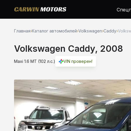
Спецп
Главная
›
Каталог автомобилей
›
Volkswagen
›
Caddy
›
Volksw
Volkswagen Caddy, 2008
Maxi 1.6 MT (102 л.с.)
VIN проверен!