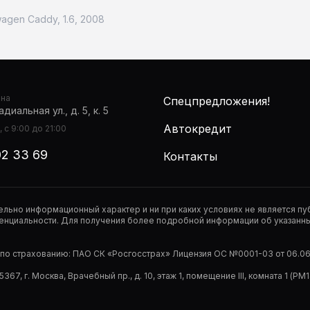
agen Caddy, 1.6, 2008
она
Спецпредложения!
диальная ул., д. 5, к. 5
Автокредит
 с 9:00 до 21:00
02 33 69
Контакты
тельно информационный характер и ни при каких условиях не является 
нциальности. Для получения более подробной информации об указанных
р по страхованию: ПАО СК «Росгосстрах» Лицензия ОС №0001-03 от 06.06.
67, г. Москва, Врачебный пр., д. 10, этаж 1, помещение III, комната 1