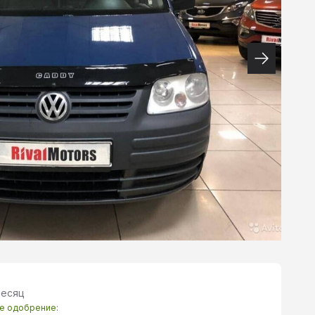
месяц
те одобрение: