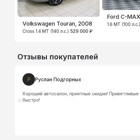
Ford C-MAX
Volkswagen Touran, 2008
1.6 MT (100 л.с.
Cross 1.4 MT (140 л.с.)
529 000 ₽
Отзывы покупателей
С
Сергей Степанчев
Все быстро и без лишних вопросов! Менеджеру Асад
аодобранный автомобиль! Салон не маленький, выбор
делают! Салон советуем!!