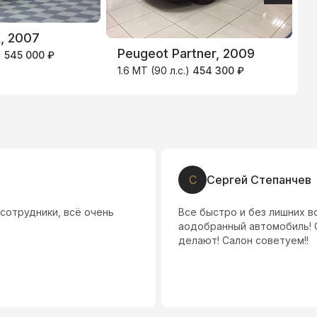
, 2007
Peugeot Partner, 2009
V
)
545 000 ₽
1.6 MT (90 л.с.)
454 300 ₽
M
А
Алексей Ф.
у спасибо за терпение и
Александр профессионал с
 есть из чего. Скидки
маленький всё машины под