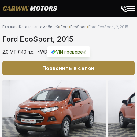
Главная
›
Каталог автомобилей
›
Ford
›
EcoSport
›
Ford EcoSport, 2, 2015
Ford EcoSport, 2015
2.0 MT (140 л.с.) 4WD
VIN проверен!
Позвонить в салон