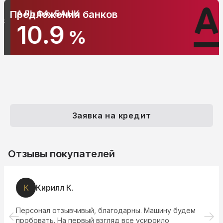
АЛЬФА-БАНК
Предложения банков
10.9
%
Заявка на кредит
Отзывы покупателей
К
Кирилл К.
Персонал отзывчивый, благодарны. Машину будем
пробовать. На первый взгляд все усироило