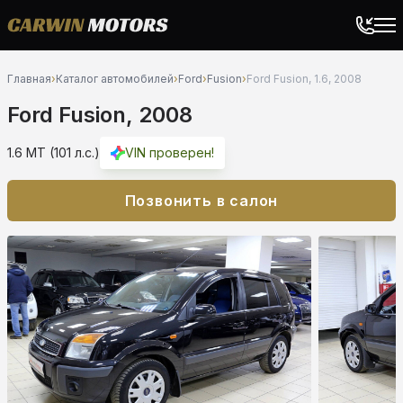
Главная
›
Каталог автомобилей
›
Ford
›
Fusion
›
Ford Fusion, 1.6, 2008
Ford Fusion, 2008
1.6 MT (101 л.с.)
VIN проверен!
Позвонить в салон