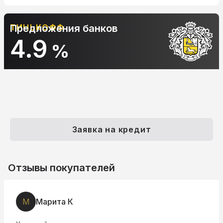
ТИНЬКОФФ
Предложения банков
4.9
%
Заявка на кредит
Отзывы покупателей
М
Марита К