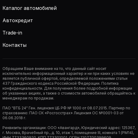
Каталог автомобилей
Автокредит
Trade-in
Контакты
Обращаем Ваше внимание на то, что данный сайт носит
исключительно информационный характер и ни при каких условиях не
является публичной офертой, определяемой положениями статьи
437 Гражданского кодекса Российской Федерации. Политика
конфиденциальности. Для получения более подробной информации
об указанных акциях, а также о стоимости автомобилей обращайтесь к
менеджерам по продажам.
ПАО "ВТБ 24" Ген. лицензия ЦБ РФ № 1000 от 08.07.2015. Партнер по
страхованию: ПАО СК «Росгосстрах» Лицензия ОС №0001-03 от
06.06.2018 г.
Реквизиты организации: ООО «Авангард», Юридический адрес: 125367,
г. Москва, Врачебный пр., д. 10, этаж 1, помещение III, комната 1 (РМ14),
ИНН 7733360920, КПП 773301001, ОГРН 1207700399609