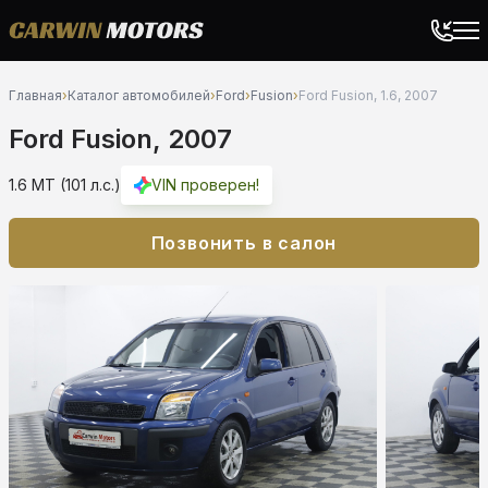
Главная
›
Каталог автомобилей
›
Ford
›
Fusion
›
Ford Fusion, 1.6, 2007
Ford Fusion, 2007
1.6 MT (101 л.с.)
VIN проверен!
Позвонить в салон