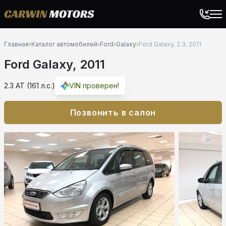
Главная
›
Каталог автомобилей
›
Ford
›
Galaxy
›
Ford Galaxy, 2.3, 2011
Ford Galaxy, 2011
2.3 AT (161 л.с.)
VIN проверен!
Позвонить в салон