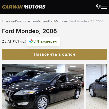
Главная
›
Каталог автомобилей
›
Ford
›
Mondeo
›
Ford Mondeo, 2.3, 2008
Ford Mondeo, 2008
2.3 AT (161 л.с.)
VIN проверен!
Позвонить в салон