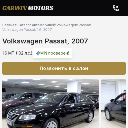
Главная
›
Каталог автомобилей
›
Volkswagen
›
Passat
›
Volkswagen Passat, 1.6, 2007
Volkswagen Passat, 2007
1.6 MT (102 л.с.)
VIN проверен!
Позвонить в салон