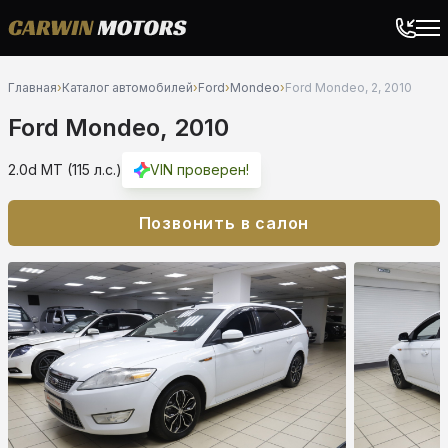
Главная
›
Каталог автомобилей
›
Ford
›
Mondeo
›
Ford Mondeo, 2, 2010
Ford Mondeo, 2010
2.0d MT (115 л.с.)
VIN проверен!
Позвонить в салон