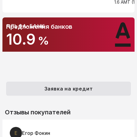
1.6 AMT (11
АЛЬФА-БАНК
Предложения банков
10.9
%
Заявка на кредит
Отзывы покупателей
Е
Егор Фокин