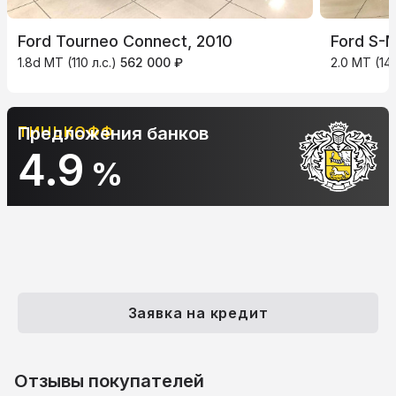
Ford Tourneo Connect, 2010
Ford S-
1.8d MT (110 л.с.)
562 000 ₽
2.0 MT (145
АЛЬФА-БАНК
Предложения банков
10.9
%
Заявка на кредит
Отзывы покупателей