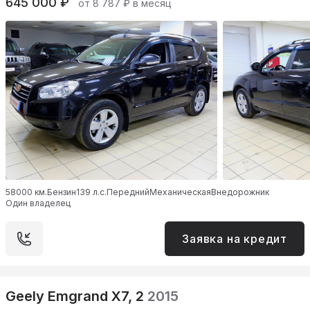
645 000 ₽
от 8 787 ₽ в месяц
58000 км.
Бензин
139 л.с.
Передний
Механическая
Внедорожник
Один владелец
Заявка на кредит
Geely Emgrand X7, 2
2015