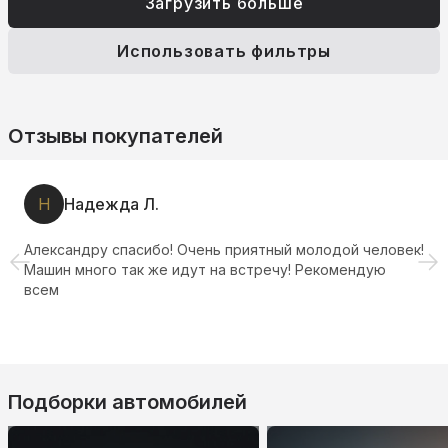
Загрузить больше
Использовать фильтры
Отзывы покупателей
ежда Л.
Е
Евг
у спасибо! Очень приятный молодой человек!
По приез
го так же идут на встречу! Рекомендую
фокус мн
салон со
Подборки автомобилей