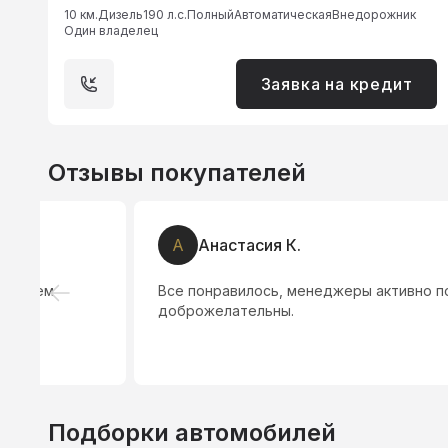
10 км.
Дизель
190 л.с.
Полный
Автоматическая
Внедорожник
Один владелец
Заявка на кредит
Отзывы покупателей
А
Анастасия К.
Все понравилось, менеджеры активно помогают на вс
доброжелательны.
Подборки автомобилей