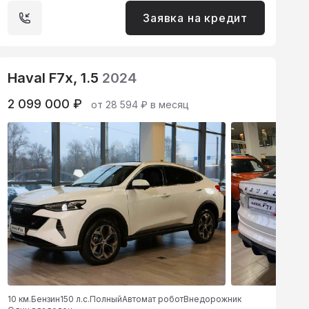
Заявка на кредит
Haval F7x, 1.5
2024
2 099 000 ₽
от 28 594 ₽ в месяц
10 км.
Бензин
150 л.с.
Полный
Автомат робот
Внедорожник