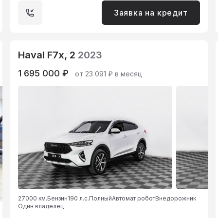
Заявка на кредит
Haval F7x, 2
2023
1 695 000 ₽
от 23 091 ₽ в месяц
27000 км.
Бензин
190 л.с.
Полный
Автомат робот
Внедорожник
Один владелец