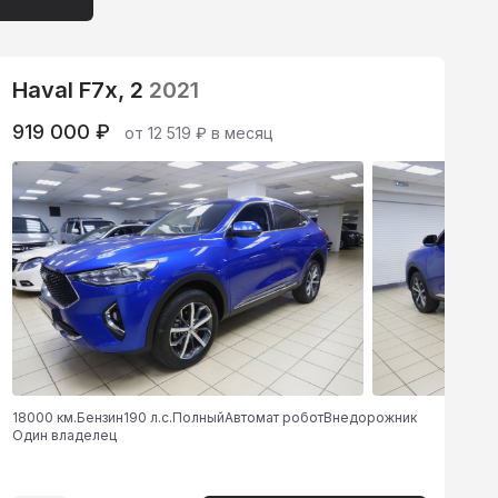
Haval F7x, 2
2021
919 000 ₽
от 12 519 ₽ в месяц
18000 км.
Бензин
190 л.с.
Полный
Автомат робот
Внедорожник
Один владелец