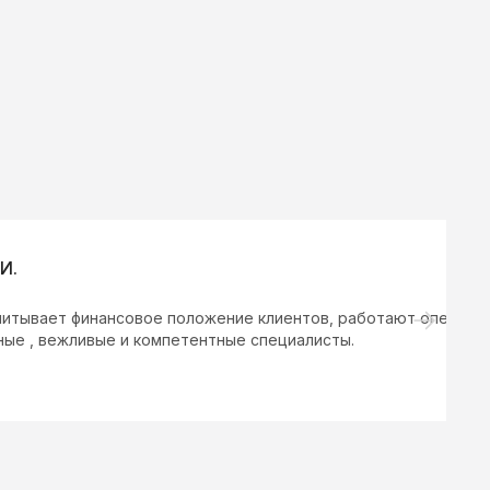
ансовое положение клиентов, работают оперативно.
О
ые и компетентные специалисты.