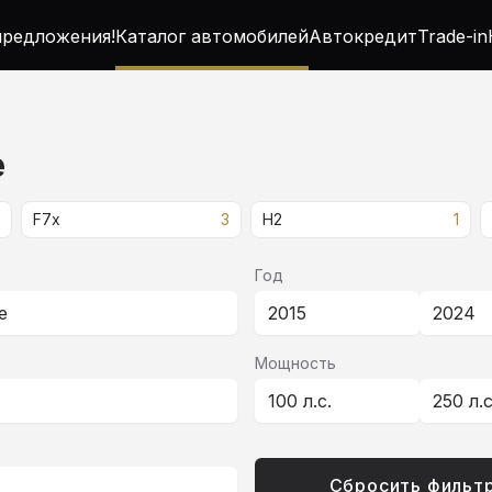
редложения!
Каталог автомобилей
Автокредит
Trade-in
е
F7x
3
H2
1
Год
е
2015
2024
Мощность
100 л.с.
250 л.
Сбросить фильт