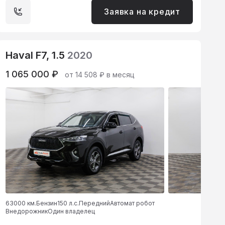
Заявка на кредит
Haval F7, 1.5
2020
1 065 000 ₽
от 14 508 ₽ в месяц
63000 км.
Бензин
150 л.с.
Передний
Автомат робот
Внедорожник
Один владелец