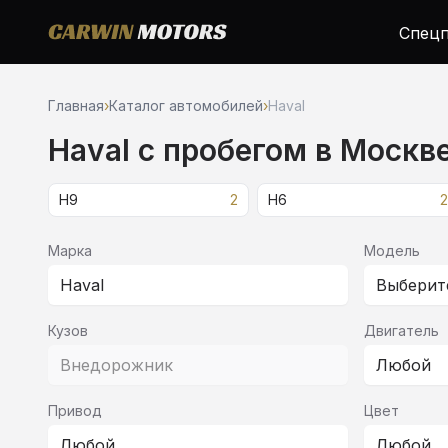
Спецп
Главная
›
Каталог автомобилей
›
Haval
Haval c пробегом в Москв
H9
2
H6
2
Марка
Модель
Haval
Выберит
Кузов
Двигатель
Внедорожник
Любой
Привод
Цвет
Любой
Любой