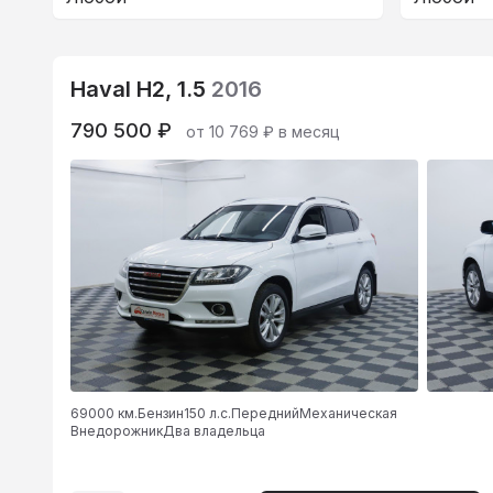
Haval H2, 1.5
2016
790 500 ₽
от 10 769 ₽ в месяц
69000 км.
Бензин
150 л.с.
Передний
Механическая
Внедорожник
Два владельца