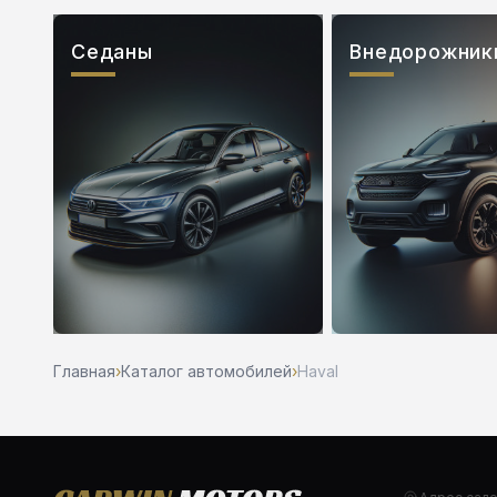
Седаны
Внедорожник
Главная
›
Каталог автомобилей
›
Haval