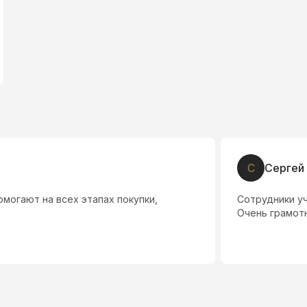
С
Сергей И.
ех этапах покупки,
Сотрудники учитывает фин
Очень грамотные , вежлив