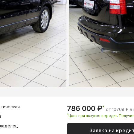
тическая
786 000 ₽
*
от 10708 ₽ в
*
Цена при покупке в кредит. Получи
й
владелец
Заявка на креди