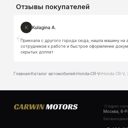
Отзывы покупателей
А
Андрей Дозоров
ход
Встретил менеджер Александр искали долго авт
 без
данном салоне . Что могу сказать менеджеры бы
автомобиля и оформили все бумаги
Главная
›
Каталог автомобилей
›
Honda
›
CR-V
›
Honda CR-V, 
Адрес сал
Москва, 6-Ра
Без выходных,