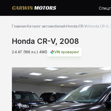
Спецп
Главная
›
Каталог автомобилей
›
Honda
›
CR-V
›
Honda CR-V, 
Honda CR-V, 2008
2.4 AT (166 л.с.) 4WD
VIN проверен!