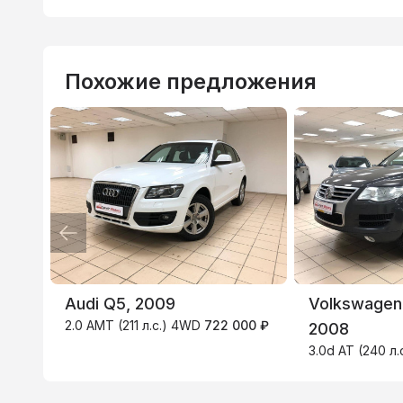
Похожие предложения
ВТБ
3.9
%
Audi Q5, 2009
Volkswagen
2.0 AMT (211 л.с.) 4WD
722 000 ₽
2008
3.0d AT (240 л