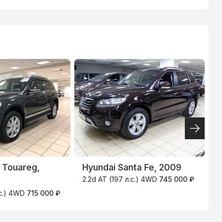
ТИНЬКОФФ
4.9
%
H
 Touareg,
Hyundai Santa Fe, 2009
2
2.2d AT (197 л.с.) 4WD
745 000 ₽
.с.) 4WD
715 000 ₽