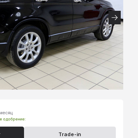
 месяц
те одобрение:
т
Trade-in