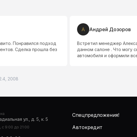
Т
Тюрин Алексей
омобиль нашли именно в
Павлу спасибо! Салон с
стро подобрали вариант
2.4, 2008
она
Спецпредложения!
диальная ул., д. 5, к. 5
Автокредит
 с 9:00 до 21:00