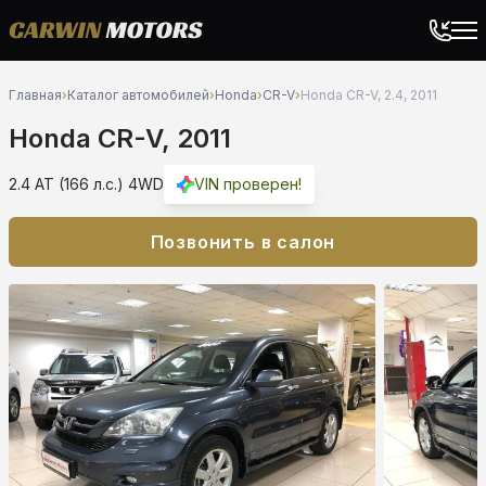
Главная
›
Каталог автомобилей
›
Honda
›
CR-V
›
Honda CR-V, 2.4, 2011
Honda CR-V, 2011
2.4 AT (166 л.с.) 4WD
VIN проверен!
Позвонить в салон