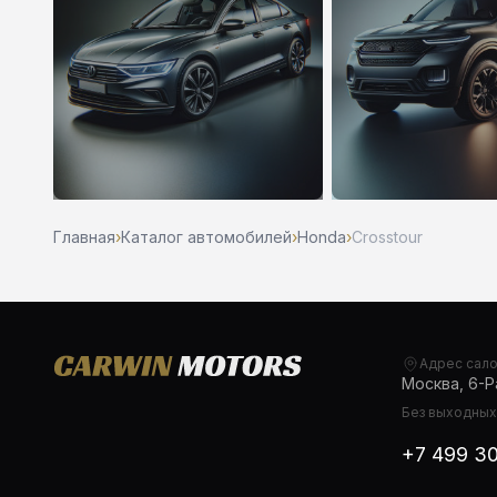
Главная
›
Каталог автомобилей
›
Honda
›
Crosstour
Адрес сал
Москва, 6-Ра
Без выходных,
+7 499 3