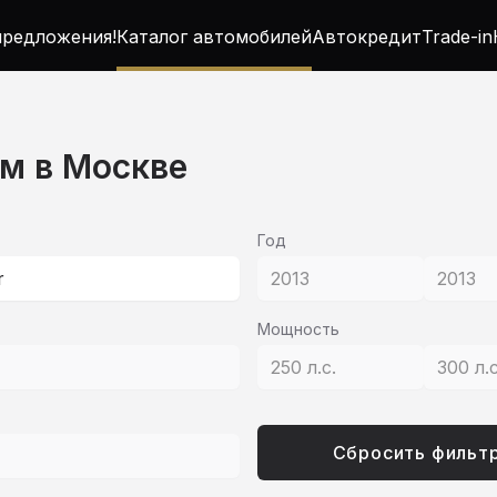
редложения!
Каталог автомобилей
Автокредит
Trade-in
ом в Москве
Год
r
2013
2013
Мощность
250 л.с.
300 л.
Сбросить фильт