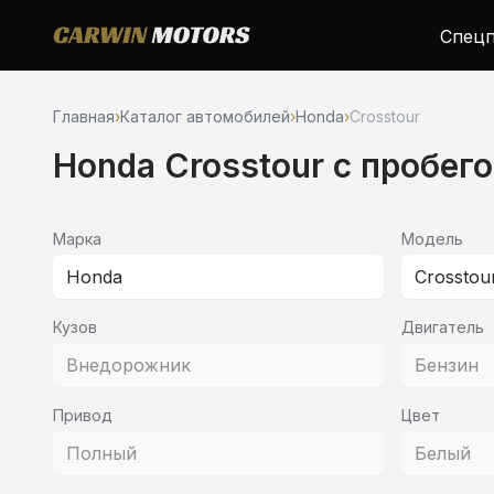
Спецп
Главная
›
Каталог автомобилей
›
Honda
›
Crosstour
Honda Crosstour c пробег
Марка
Модель
Honda
Crosstou
Кузов
Двигатель
Внедорожник
Бензин
Привод
Цвет
Полный
Белый