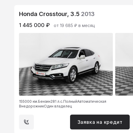
Honda Crosstour, 3.5
2013
1 445 000 ₽
от 19 685 ₽ в месяц
155000 км.
Бензин
281 л.с.
Полный
Автоматическая
Внедорожник
Один владелец
Заявка на кредит