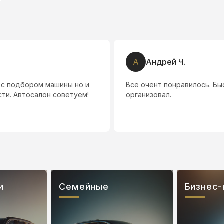
А
Андрей Ч.
 с подбором машины но и
Все очент понравилось. Б
ти. Автосалон советуем!
организовал.
и
Семейные
Бизнес-