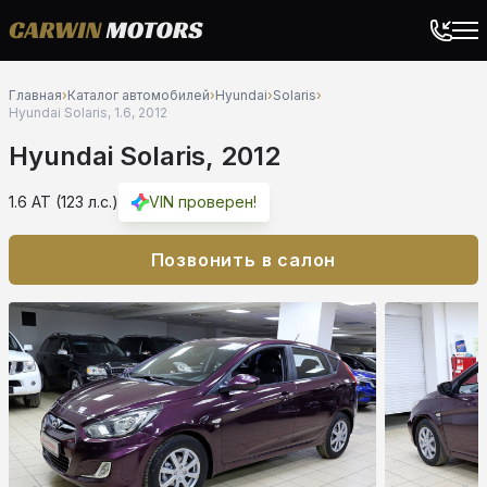
Главная
›
Каталог автомобилей
›
Hyundai
›
Solaris
›
Hyundai Solaris, 1.6, 2012
Hyundai Solaris, 2012
1.6 AT (123 л.с.)
VIN проверен!
Позвонить в салон