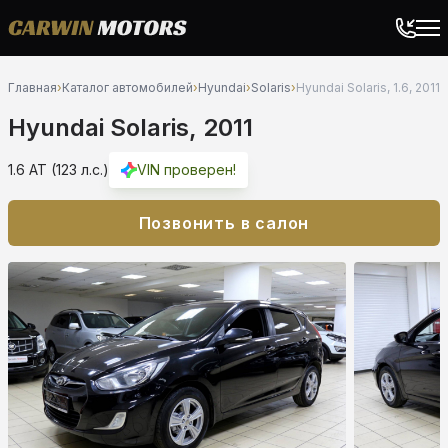
Главная
›
Каталог автомобилей
›
Hyundai
›
Solaris
›
Hyundai Solaris, 1.6, 2011
Hyundai Solaris, 2011
1.6 AT (123 л.с.)
VIN проверен!
Позвонить в салон