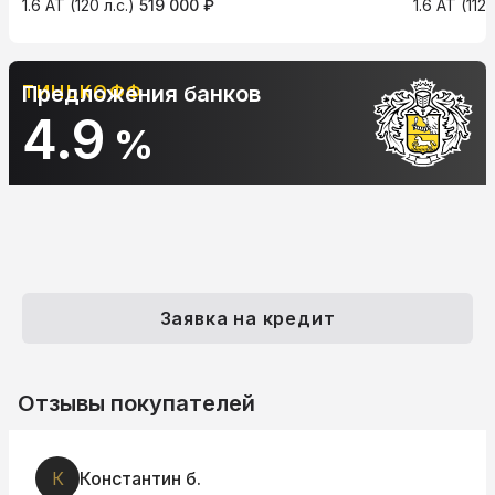
1.6 AT (120 л.с.)
519 000 ₽
1.6 AT (112 
АЛЬФА-БАНК
Предложения банков
10.9
%
Заявка на кредит
Отзывы покупателей
К
Константин б.