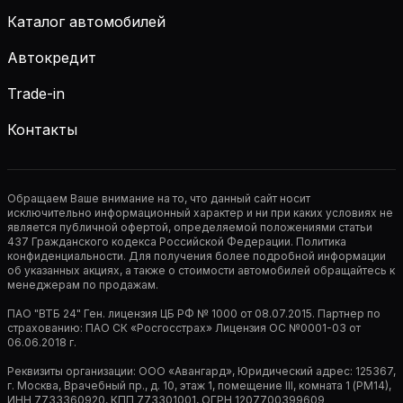
Каталог автомобилей
Автокредит
Trade-in
Контакты
Обращаем Ваше внимание на то, что данный сайт носит
исключительно информационный характер и ни при каких условиях не
является публичной офертой, определяемой положениями статьи
437 Гражданского кодекса Российской Федерации. Политика
конфиденциальности. Для получения более подробной информации
об указанных акциях, а также о стоимости автомобилей обращайтесь к
менеджерам по продажам.
ПАО "ВТБ 24" Ген. лицензия ЦБ РФ № 1000 от 08.07.2015. Партнер по
страхованию: ПАО СК «Росгосстрах» Лицензия ОС №0001-03 от
06.06.2018 г.
Реквизиты организации: ООО «Авангард», Юридический адрес: 125367,
г. Москва, Врачебный пр., д. 10, этаж 1, помещение III, комната 1 (РМ14),
ИНН 7733360920, КПП 773301001, ОГРН 1207700399609