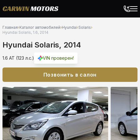
Главная
›
Каталог автомобилей
›
Hyundai
›
Solaris
›
Hyundai Solaris, 1.6, 2014
Hyundai Solaris, 2014
1.6 AT (123 л.с.)
VIN проверен!
Позвонить в салон