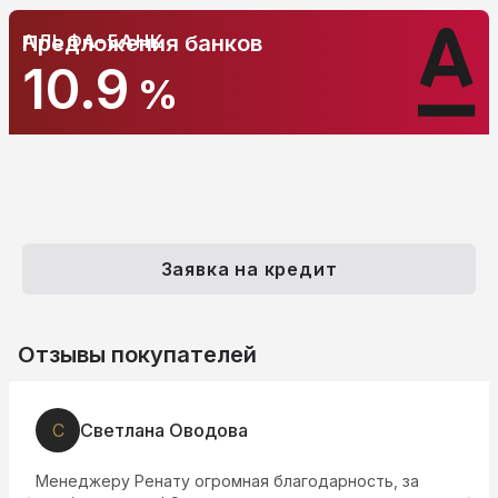
АЛЬФА-БАНК
Предложения банков
10.9
%
Заявка на кредит
Отзывы покупателей
С
Светлана Оводова
Менеджеру Ренату огромная благодарность, за