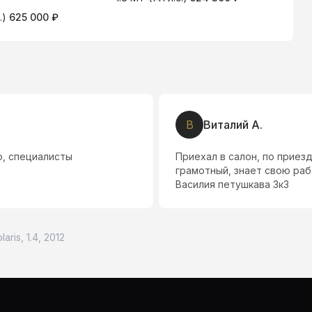
.)
625 000 ₽
В
Виталий А.
о, специалисты
Приехал в салон, по прие
грамотный, знает свою раб
Василия петушкава 3к3
aris, 1.4, 2012