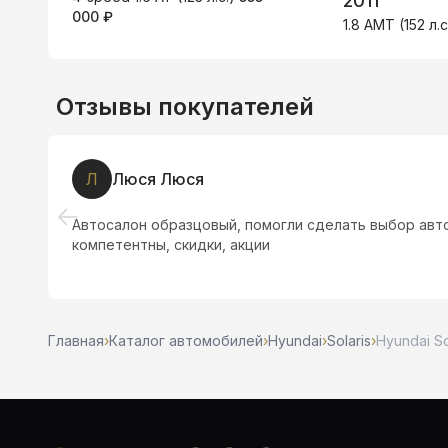
2011
000 ₽
1.8 AMT (152 л.с
Отзывы покупателей
Л
Люся Люся
гли
Автосалон образцовый, помогли сделать выбор авт
компетентны, скидки, акции
Главная
›
Каталог автомобилей
›
Hyundai
›
Solaris
›
Hyundai Sol