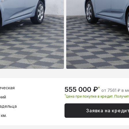
ическая
555 000 ₽
*
от 7561 ₽ в 
*
Цена при покупке в кредит. Получи
ний
адельца
Заявка на креди
 км.