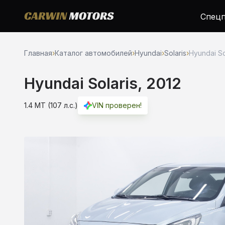
Спецп
Главная
›
Каталог автомобилей
›
Hyundai
›
Solaris
›
Hyundai Sol
Hyundai Solaris, 2012
1.4 MT (107 л.с.)
VIN проверен!