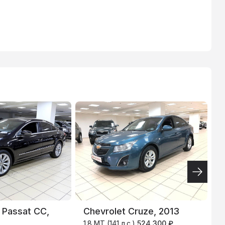
ТИНЬКОФФ
4.9
%
 Passat CC,
Chevrolet Cruze, 2013
F
1.8 MT (141 л.с.)
524 300 ₽
1