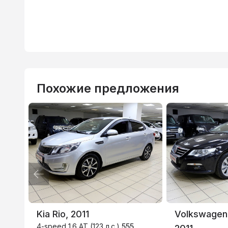
Похожие предложения
ВТБ
3.9
%
Kia Rio, 2011
Volkswagen
4-speed 1.6 AT (123 л.с.)
555