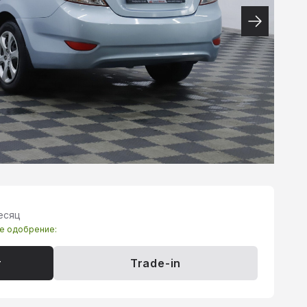
месяц
те одобрение:
т
Trade-in