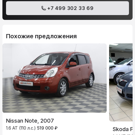
+7 499 302 33 69
Похожие предложения
Nissan Note, 2007
1.6 AT (110 л.с.)
519 000 ₽
Skoda Fa