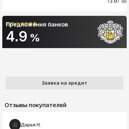
1.4 MT (86 
ТИНЬКОФФ
Предложения банков
4.9
%
Заявка на кредит
Отзывы покупателей
Д
Дарья Н.