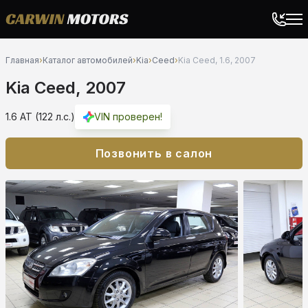
Главная
›
Каталог автомобилей
›
Kia
›
Ceed
›
Kia Ceed, 1.6, 2007
Kia Ceed, 2007
1.6 AT (122 л.с.)
VIN проверен!
Позвонить в салон