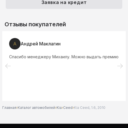
Заявка на кредит
Отзывы покупателей
М
Мария Терзева
Подобрали в салоне автомбиль быстро и по
заданным параметрам. Специалисты вежливые и
граммотные. Авто без проблем. Рекомендую.
Главная
›
Каталог автомобилей
›
Kia
›
Ceed
›
Kia Ceed, 1.6, 2010