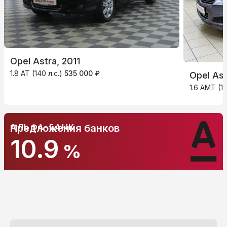
Opel Astra, 2011
1.8 AT (140 л.с.)
535 000 ₽
Opel Ast
1.6 AMT (11
АЛЬФА-БАНК
Предложения банков
10.9
%