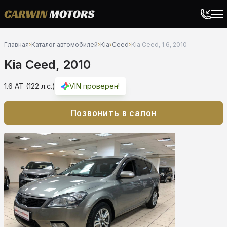
Главная
›
Каталог автомобилей
›
Kia
›
Ceed
›
Kia Ceed, 1.6, 2010
Kia Ceed, 2010
1.6 AT (122 л.с.)
VIN проверен!
Позвонить в салон