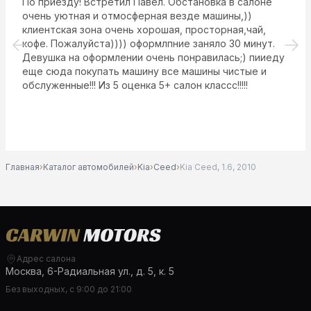
По приезду! Встретил Павел. Обстановка в салоне
очень уютная и отмосферная везде машины,))
клиентская зона очень хорошая, просторная,чай,
кофе. Пожалуйста)))) оформлпние заняло 30 минут.
Девушка на оформлении очень понравилась;) пииеду
еще сюда покупать машину все машины чистые и
обслуженные!!! Из 5 оценка 5+ салон классс!!!!!
Главная
›
Каталог автомобилей
›
Kia
›
Ceed
›
Kia Ceed, 1.6, 2010
Адрес салона
Москва, 6-Радиальная ул., д. 5, к. 5
Без выходных, с 9:00 до 21:00