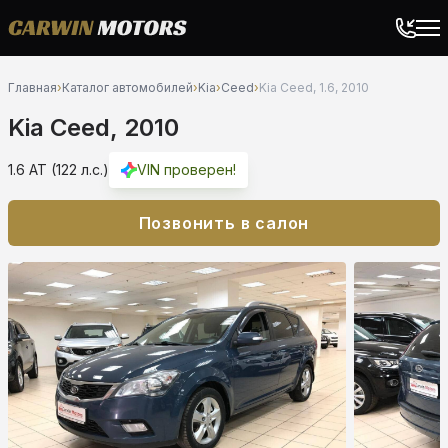
Главная
›
Каталог автомобилей
›
Kia
›
Ceed
›
Kia Ceed, 1.6, 2010
Kia Ceed, 2010
1.6 AT (122 л.с.)
VIN проверен!
Позвонить в салон