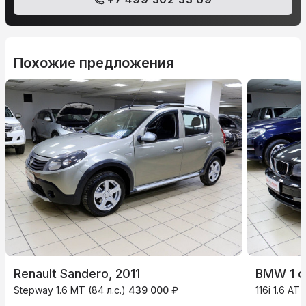
Похожие предложения
Renault Sandero, 2011
BMW 1 с
Stepway 1.6 MT (84 л.с.)
439 000 ₽
116i 1.6 AT 