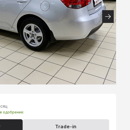
есяц
те одобрение:
т
Trade-in