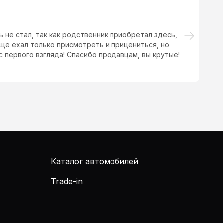
ь не стал, так как родственник приобретал здесь,
Об
ще ехал только присмотреть и прицениться, но
ра
с первого взгляда! Спасибо продавцам, вы крутые!
за
оч
Каталог автомобилей
Trade-in