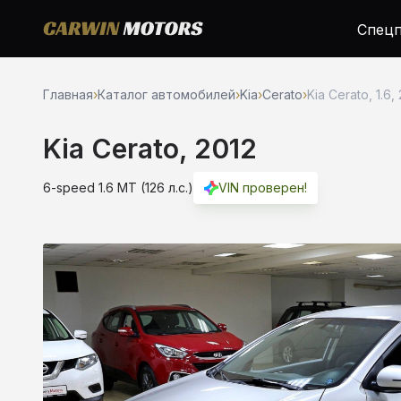
Спецп
Главная
›
Каталог автомобилей
›
Kia
›
Cerato
›
Kia Cerato, 1.6,
Kia Cerato, 2012
6-speed 1.6 MT (126 л.с.)
VIN проверен!