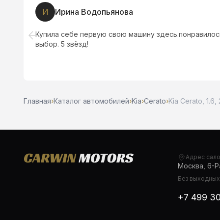
И
Ирина Водопьянова
ь
Купила себе первую свою машину здесь.понравилос
выбор. 5 звёзд!
Главная
›
Каталог автомобилей
›
Kia
›
Cerato
›
Kia Cerato, 1.6,
Адрес сал
Москва, 6-Ра
Без выходных,
+7 499 3