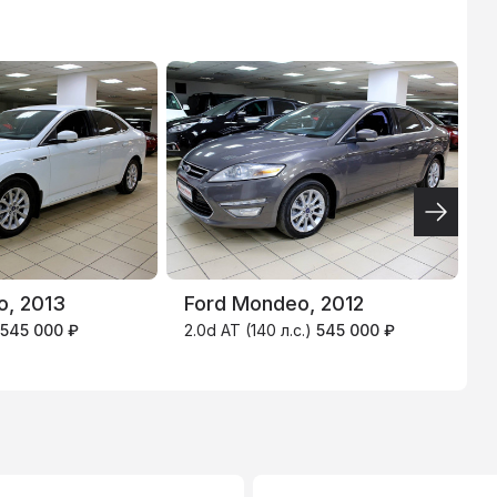
АЛЬФА-БАНК
10.9
%
N
o, 2013
Ford Mondeo, 2012
2
545 000 ₽
2.0d AT (140 л.с.)
545 000 ₽