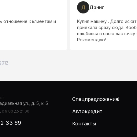
Д
Данил
ь отношение к клиентам и
Купил машину . Долго искат
приехала сразу сюда. Вооб
влюбился в свою ласточку 
Рекомендую!
 2012
она
Спецпредложения!
диальная ул., д. 5, к. 5
Автокредит
 с 9:00 до 21:00
02 33 69
Контакты