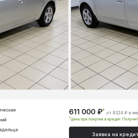
ическая
611 000 ₽
*
от 8324 ₽ в м
*
Цена при покупке в кредит. Получи
ний
адельца
Заявка на креди