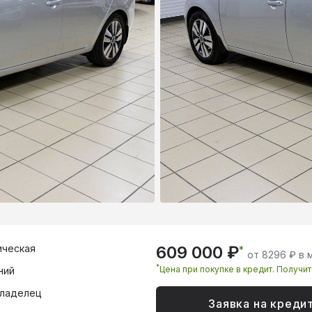
ическая
609 000 ₽
*
от 8296 ₽ в 
*
Цена при покупке в кредит. Получи
ний
владелец
Заявка на креди