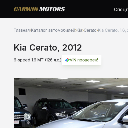
Спецп
Главная
›
Каталог автомобилей
›
Kia
›
Cerato
›
Kia Cerato, 1.6,
Kia Cerato, 2012
6-speed 1.6 MT (126 л.с.)
VIN проверен!