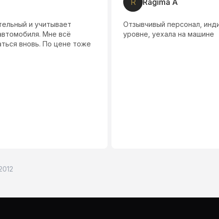
И
Илья Шилов
к каждому клиенту. Сервис на
Автосалон класс, долг
 2012