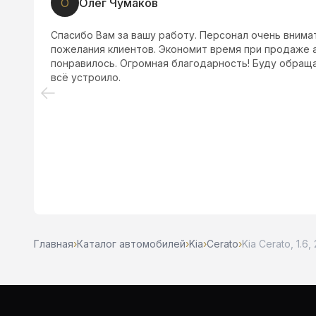
R
Ragima A
Отзывчивый персонал, индивидуальный подход 
уровне, уехала на машине
 тоже
Главная
›
Каталог автомобилей
›
Kia
›
Cerato
›
Kia Cerato, 1.6,