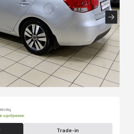
месяц
те одобрение:
т
Trade-in