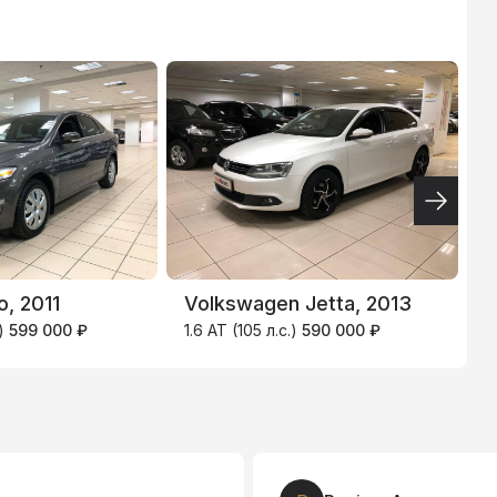
ТИНЬКОФФ
4.9
%
, 2011
Volkswagen Jetta, 2013
V
.)
599 000 ₽
1.6 AT (105 л.с.)
590 000 ₽
1