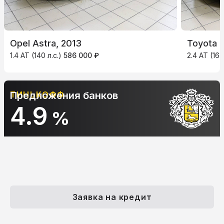
Opel Astra, 2013
Toyota C
1.4 AT (140 л.с.)
586 000 ₽
2.4 AT (167
АЛЬФА-БАНК
Предложения банков
10.9
%
Заявка на кредит