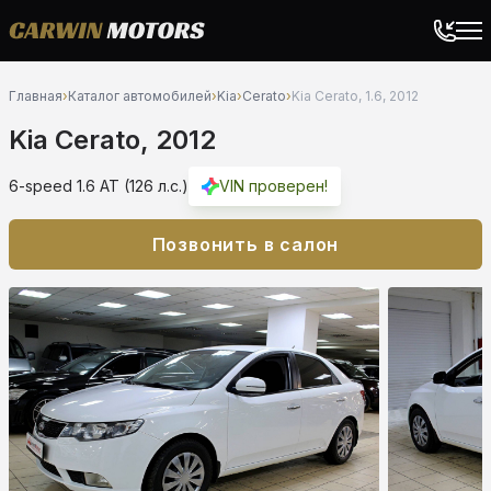
Главная
›
Каталог автомобилей
›
Kia
›
Cerato
›
Kia Cerato, 1.6, 2012
Kia Cerato, 2012
6-speed 1.6 AT (126 л.с.)
VIN проверен!
Позвонить в салон