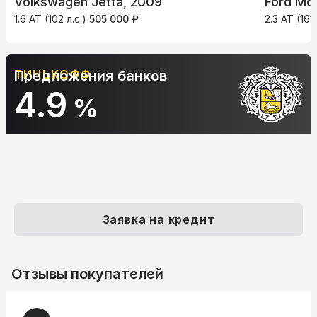
Volkswagen Jetta, 2009
Ford Mo
1.6 AT (102 л.с.)
505 000 ₽
2.3 AT (161 
ТИНЬКОФФ
Предложения банков
4.9
%
Заявка на кредит
Отзывы покупателей