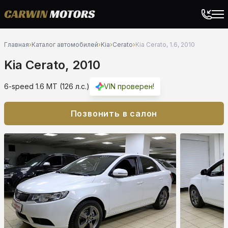
Главная
›
Каталог автомобилей
›
Kia
›
Cerato
›
Kia Cerato, 1.6, 2010
Kia Cerato, 2010
6-speed 1.6 MT (126 л.с.)
VIN проверен!
Позвонить в салон