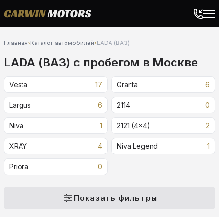
Главная
›
Каталог автомобилей
›
LADA (ВАЗ)
LADA (ВАЗ) c пробегом в Москве
Vesta
17
Granta
6
Largus
6
2114
0
Niva
1
2121 (4x4)
2
XRAY
4
Niva Legend
1
Priora
0
Показать фильтры