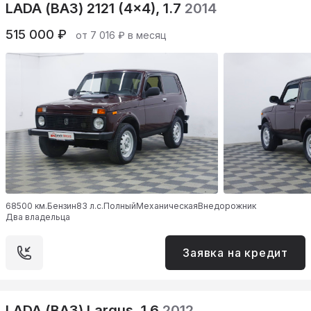
LADA (ВАЗ) 2121 (4x4), 1.7
2014
515 000 ₽
от 7 016 ₽ в месяц
68500 км.
Бензин
83 л.с.
Полный
Механическая
Внедорожник
Два владельца
Заявка на кредит
LADA (ВАЗ) Largus, 1.6
2012