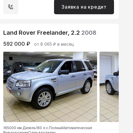
Заявка на кредит
Land Rover Freelander, 2.2
2008
592 000 ₽
от 8 065 ₽ в месяц
165000 км.
Дизель
160 л.с.
Полный
Автоматическая
Внедорожник
Один владелец