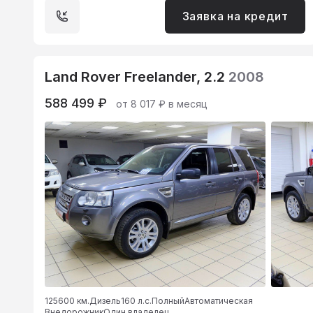
Заявка на кредит
Land Rover Freelander, 2.2
2008
588 499 ₽
от 8 017 ₽ в месяц
125600 км.
Дизель
160 л.с.
Полный
Автоматическая
Внедорожник
Один владелец