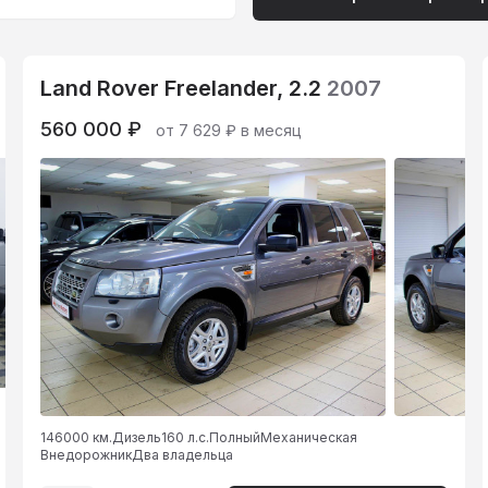
Land Rover Freelander, 2.2
2007
560 000 ₽
от 7 629 ₽ в месяц
146000 км.
Дизель
160 л.с.
Полный
Механическая
Внедорожник
Два владельца