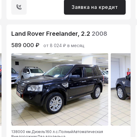
Заявка на кредит
Land Rover Freelander, 2.2
2008
589 000 ₽
от 8 024 ₽ в месяц
138000 км.
Дизель
160 л.с.
Полный
Автоматическая
Внедорожник
Два владельца