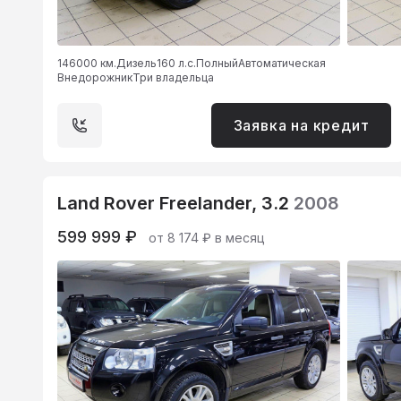
146000 км.
Дизель
160 л.с.
Полный
Автоматическая
Внедорожник
Три владельца
Заявка на кредит
Land Rover Freelander, 3.2
2008
599 999 ₽
от 8 174 ₽ в месяц