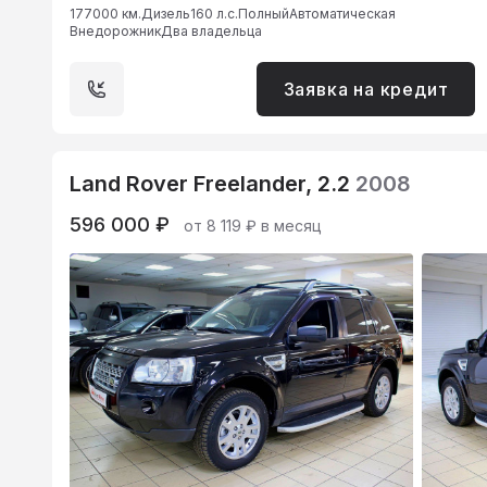
177000 км.
Дизель
160 л.с.
Полный
Автоматическая
Внедорожник
Два владельца
Заявка на кредит
Land Rover Freelander, 2.2
2008
596 000 ₽
от 8 119 ₽ в месяц