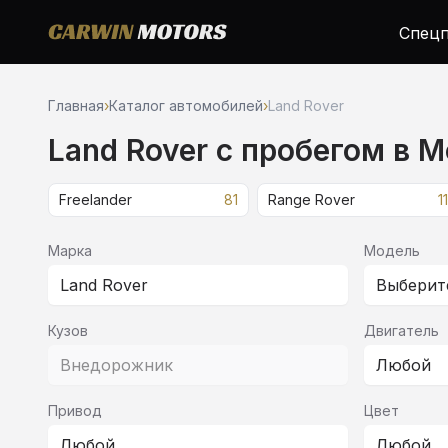
Спецп
Главная
›
Каталог автомобилей
›
Land Rover
Land Rover c пробегом в 
Freelander
81
Range Rover
11
Марка
Модель
Land Rover
Выберит
Кузов
Двигатель
Внедорожник
Любой
Привод
Цвет
Любой
Любой