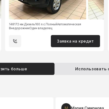
148172 км.
Дизель
160 л.с.
Полный
Автоматическая
Внедорожник
Один владелец
Заявка на кредит
узить больше
Использовать
М
Мария Смирнова