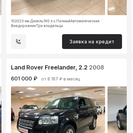
102023 км.
Дизель
160 л.с.
Полный
Автоматическая
Внедорожник
Три владельца
Заявка на кредит
Land Rover Freelander, 2.2
2008
601 000 ₽
от 8 187 ₽ в месяц