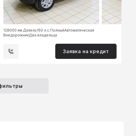
128000 км.
Дизель
160 л.с.
Полный
Автоматическая
Внедорожник
Два владельца
Заявка на кредит
 фильтры