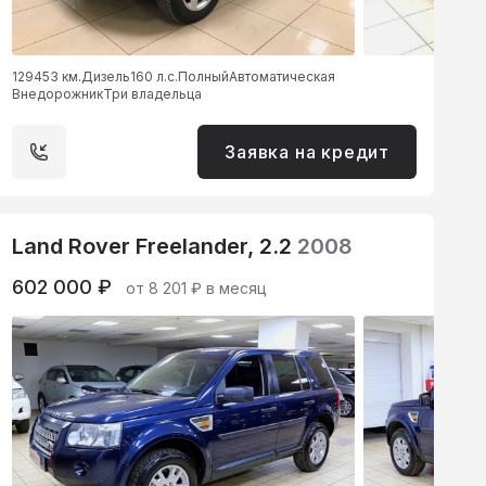
129453 км.
Дизель
160 л.с.
Полный
Автоматическая
Внедорожник
Три владельца
Заявка на кредит
Land Rover Freelander, 2.2
2008
602 000 ₽
от 8 201 ₽ в месяц