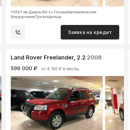
112567 км.
Дизель
160 л.с.
Полный
Автоматическая
Внедорожник
Три владельца
Заявка на кредит
Land Rover Freelander, 2.2
2008
599 000 ₽
от 8 160 ₽ в месяц