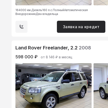
164000 км.
Дизель
160 л.с.
Полный
Автоматическая
Внедорожник
Два владельца
Заявка на кредит
Land Rover Freelander, 2.2
2008
598 000 ₽
от 8 146 ₽ в месяц