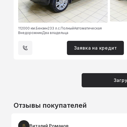
112000 км.
Бензин
233 л.с.
Полный
Автоматическая
Внедорожник
Два владельца
Заявка на кредит
Загр
Отзывы покупателей
В
Виталий Романов