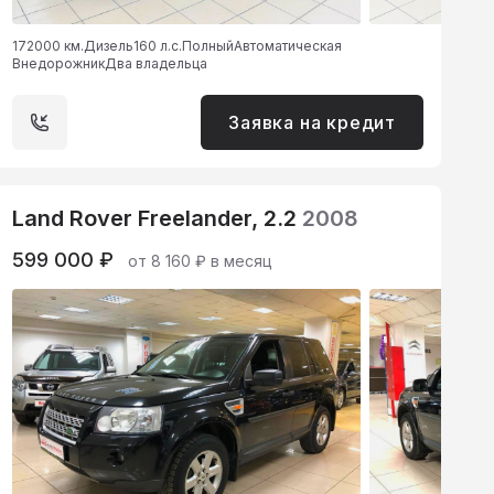
172000 км.
Дизель
160 л.с.
Полный
Автоматическая
Внедорожник
Два владельца
Заявка на кредит
Land Rover Freelander, 2.2
2008
599 000 ₽
от 8 160 ₽ в месяц