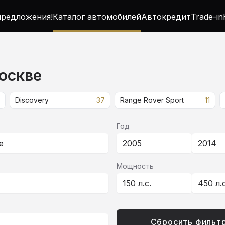
редложения!
Каталог автомобилей
Автокредит
Trade-in
Москве
Discovery
37
Range Rover Sport
11
Год
е
2005
2014
Мощность
150 л.с.
450 л
Сбросить фильт