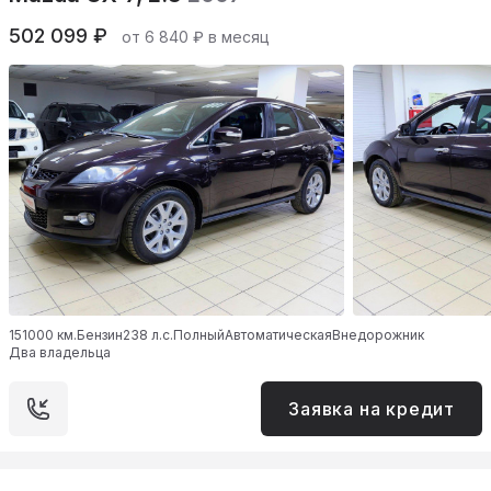
502 099 ₽
от 6 840 ₽ в месяц
151000 км.
Бензин
238 л.с.
Полный
Автоматическая
Внедорожник
Два владельца
Заявка на кредит