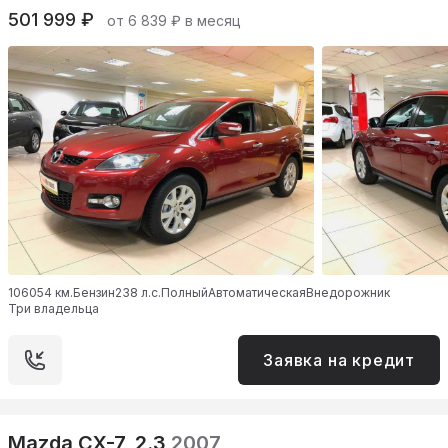
501 999 ₽
от 6 839 ₽ в месяц
106054 км.
Бензин
238 л.с.
Полный
Автоматическая
Внедорожник
Три владельца
Заявка на кредит
Mazda CX-7, 2.3
2007