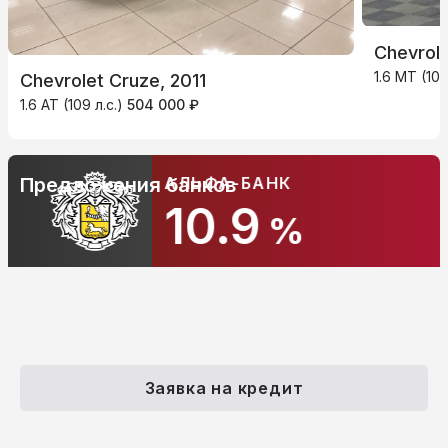
Chevrole
1.6 MT (109
Chevrolet Cruze, 2011
1.6 AT (109 л.с.)
504 000 ₽
АЛЬФА-БАНК
Предложения банков
10.9
%
Заявка на кредит