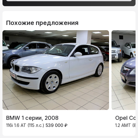
Похожие предложения
BMW 1 серии, 2008
Opel Co
116i 1.6 AT (115 л.с.)
539 000 ₽
1.2 AMT (80