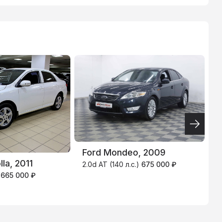
ТИНЬКОФФ
4.9
%
Ford Mondeo, 2009
H
la, 2011
2.0d AT (140 л.с.)
675 000 ₽
1
)
665 000 ₽