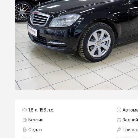
1.8 л. 156 л.с.
Автома
Бензин
Задний
Седан
Три вл