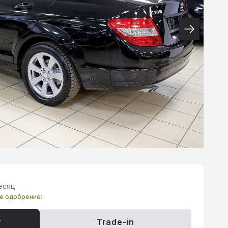
есяц
те одобрение:
т
Trade-in