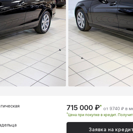
тическая
715 000 ₽
*
от 9740 ₽ в м
*
Цена при покупке в кредит. Получи
адельца
Заявка на креди