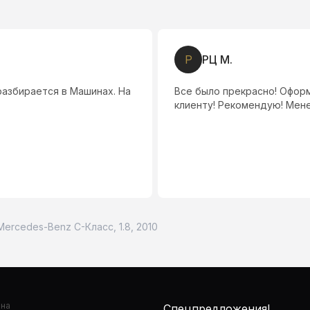
К
Кон
быстрое, сотрудники умеют найти подход к
Мне все п
ергей был на высоте.
Очень гра
Быстро вс
Mercedes-Benz C-Класс, 1.8, 2010
она
Спецпредложения!