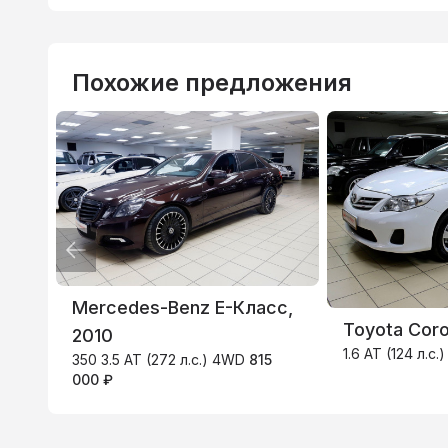
Похожие предложения
ВТБ
3.9
%
Mercedes-Benz E-Класс,
Toyota Corol
2010
1.6 AT (124 л.с.
350 3.5 AT (272 л.с.) 4WD
815
000 ₽