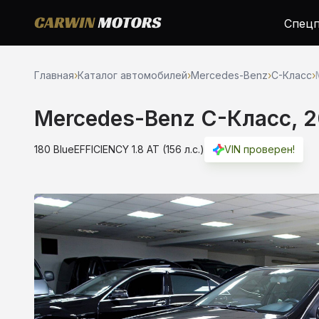
Спецп
Главная
›
Каталог автомобилей
›
Mercedes-Benz
›
C-Класс
›
Mercedes-Benz C-Класс, 2
180 BlueEFFICIENCY 1.8 AT (156 л.с.)
VIN проверен!