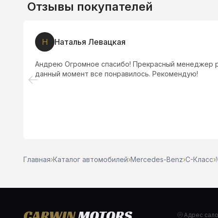
Отзывы покупателей
Р
РЦ М.
тся в Машинах. На
Все было прекрасно! Оформление 
клиенту! Рекомендую! Менеджер С
Главная
›
Каталог автомобилей
›
Mercedes-Benz
›
C-Класс
›
Адрес сал