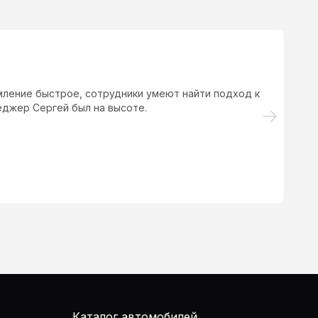
стантин Р.
онравилось. В салоне работники прекрасно знающие своё дел
мотно ответили на все вопросы, помогли с выбором автомоби
е оформили. Выбор автомобилей хороший и цены не кусаются 
Каталог автомобилей