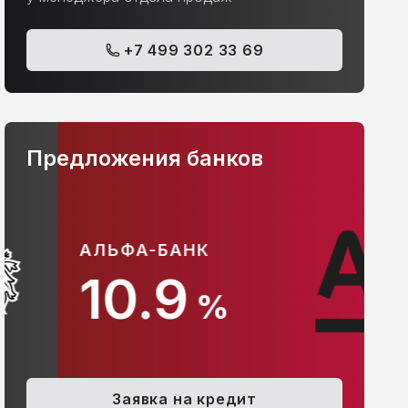
+7 499 302 33 69
Предложения банков
АЛЬФА-БАНК
С
10.9
%
Заявка на кредит