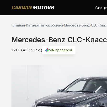
Спецп
Главная
›
Каталог автомобилей
›
Mercedes-Benz
›
CLC-Клас
Mercedes-Benz CLC-Класс
180 1.8 AT (143 л.с.)
VIN проверен!