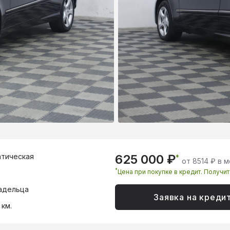
тическая
625 000 ₽
*
от 8514 ₽ в 
*
Цена при покупке в кредит. Получи
адельца
Заявка на креди
 км.