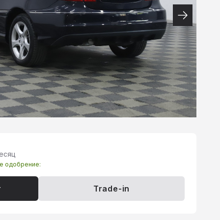
месяц
те одобрение:
т
Trade-in