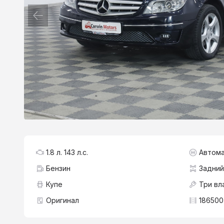
1.8 л. 143 л.с.
Автома
Бензин
Задний
Купе
Три вл
Оригинал
186500