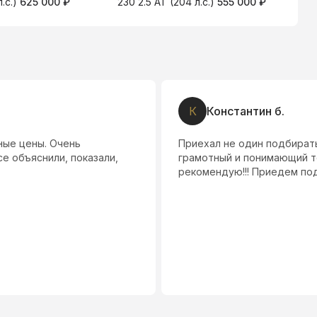
л.с.)
625 000 ₽
230 2.5 AT (204 л.с.)
555 000 ₽
К
Константин б.
ные цены. Очень
Приехал не один подбират
е объяснили, показали,
грамотный и понимающий то
рекомендую!!! Приедем по