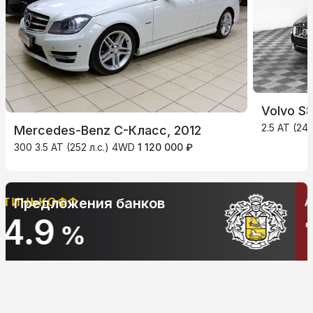
Volvo S8
2.5 AT (249
Mercedes-Benz C-Класс, 2012
300 3.5 AT (252 л.с.) 4WD
1 120 000 ₽
АЛЬФА-БАНК
Предложения банков
10.9
%