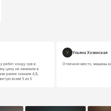
У
Ульяна Хозинская
у ребят хонду срв в
Отличное место, машины к
ну цену не занизили в
ак ранее сказали 4,8,
етую всем! 5 из 5