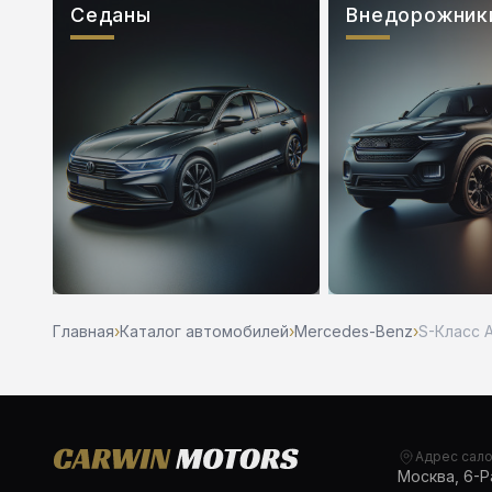
Седаны
Внедорожник
Главная
›
Каталог автомобилей
›
Mercedes-Benz
›
S-Класс 
Адрес сал
Москва, 6-Ра