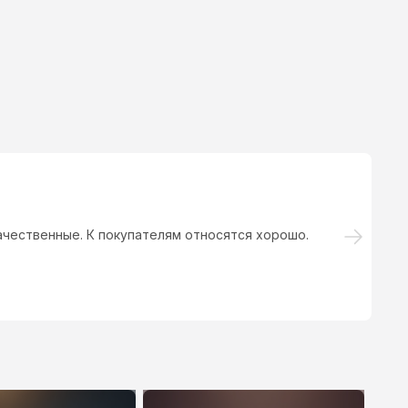
ачественные. К покупателям относятся хорошо.
О
п