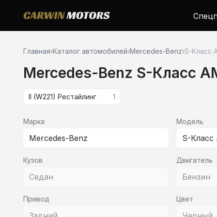
Спецп
Главная
›
Каталог автомобилей
›
Mercedes-Benz
›
S-Класс 
Mercedes-Benz S-Класс A
II (W221) Рестайлинг
1
Марка
Модель
Mercedes-Benz
S-Класс
Кузов
Двигатель
Седан
Бензин
Привод
Цвет
Задний
Черный