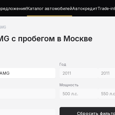
редложения!
Каталог автомобилей
Автокредит
Trade-in
AMG
MG c пробегом в Москве
Год
 AMG
2011
2011
Мощность
500 л.с.
550 л.
Сбросить фильт