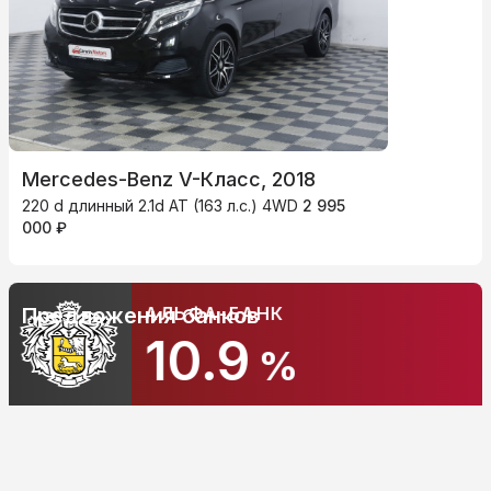
Mercedes-Benz V-Класс, 2018
220 d длинный 2.1d AT (163 л.с.) 4WD
2 995
000 ₽
АЛЬФА-БАНК
Предложения банков
10.9
%