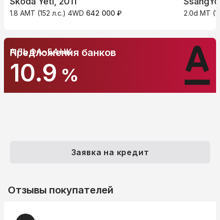
Skoda Yeti, 2011
SsangYo
1.8 AMT (152 л.с.) 4WD
642 000 ₽
2.0d MT (1
АЛЬФА-БАНК
Предложения банков
10.9
%
Заявка на кредит
Отзывы покупателей