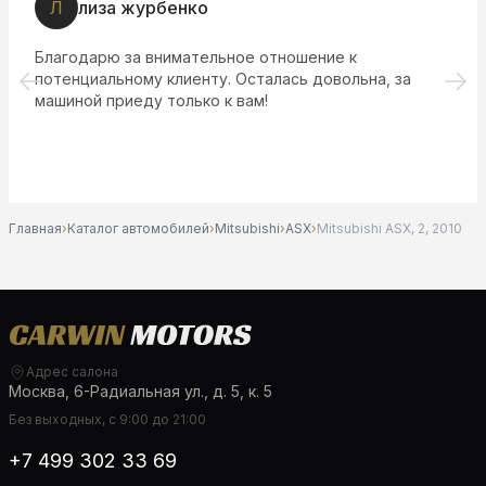
S
Sofa77977
Очень довольна покупкой автомобиля в данном
салоне! Качество автомобилей на высшем уровне, а
обслуживание просто отличное. Продавцы проявили
высокий профессионализм, помогли выбрать
идеальный вариант. Рекомендую этот салон всем,
кто ценит качество и хорошее обслуживание!
Главная
›
Каталог автомобилей
›
Mitsubishi
›
ASX
›
Mitsubishi ASX, 2, 2010
Адрес салона
Москва, 6-Радиальная ул., д. 5, к. 5
Без выходных, с 9:00 до 21:00
+7 499 302 33 69