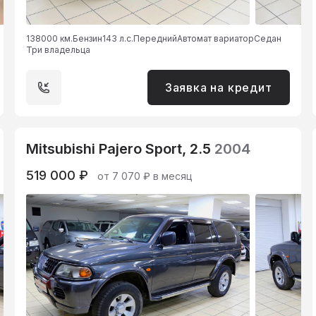
138000 км.
Бензин
143 л.с.
Передний
Автомат вариатор
Седан
Три владельца
Заявка на кредит
Mitsubishi Pajero Sport, 2.5
2004
519 000 ₽
от 7 070 ₽ в месяц