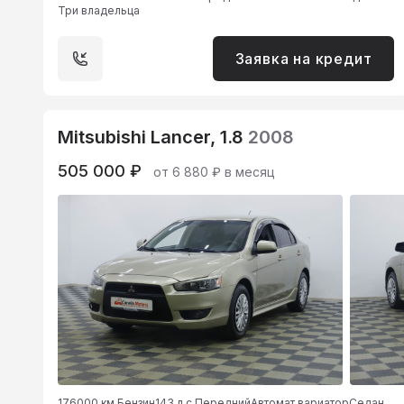
Три владельца
Заявка на кредит
Mitsubishi Lancer, 1.8
2008
505 000 ₽
от 6 880 ₽ в месяц
176000 км.
Бензин
143 л.с.
Передний
Автомат вариатор
Седан