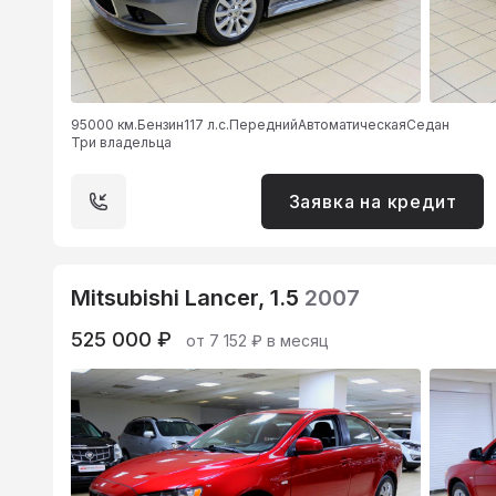
95000 км.
Бензин
117 л.с.
Передний
Автоматическая
Седан
Три владельца
Заявка на кредит
Mitsubishi Lancer, 1.5
2007
525 000 ₽
от 7 152 ₽ в месяц