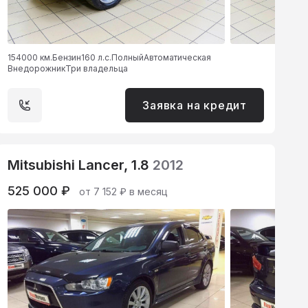
154000 км.
Бензин
160 л.с.
Полный
Автоматическая
Внедорожник
Три владельца
Заявка на кредит
Mitsubishi Lancer, 1.8
2012
525 000 ₽
от 7 152 ₽ в месяц