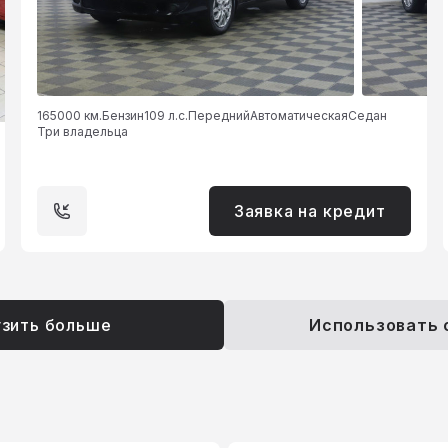
165000 км.
Бензин
109 л.с.
Передний
Автоматическая
Седан
Три владельца
Заявка на кредит
узить больше
Использовать