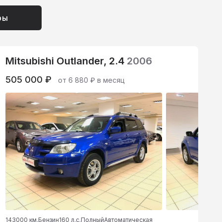
ры
Mitsubishi Outlander, 2.4
2006
505 000 ₽
от 6 880 ₽ в месяц
143000 км.
Бензин
160 л.с.
Полный
Автоматическая