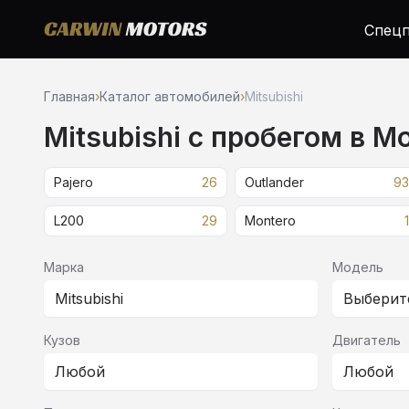
Спецп
Главная
›
Каталог автомобилей
›
Mitsubishi
Mitsubishi c пробегом в М
Pajero
26
Outlander
93
L200
29
Montero
1
Марка
Модель
Mitsubishi
Выберит
Кузов
Двигатель
Любой
Любой