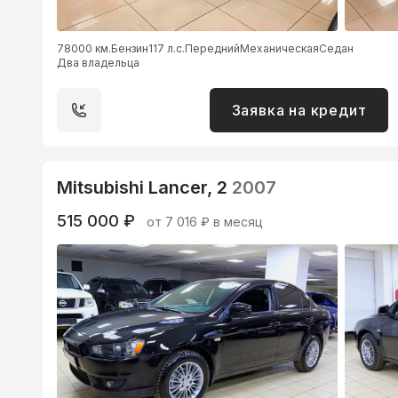
78000 км.
Бензин
117 л.с.
Передний
Механическая
Седан
Два владельца
Заявка на кредит
Mitsubishi Lancer, 2
2007
515 000 ₽
от 7 016 ₽ в месяц