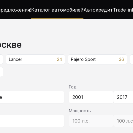
редложения!
Каталог автомобилей
Автокредит
Trade-in
оскве
Lancer
24
Pajero Sport
36
Год
е
2001
2017
Мощность
100 л.с.
100 л.