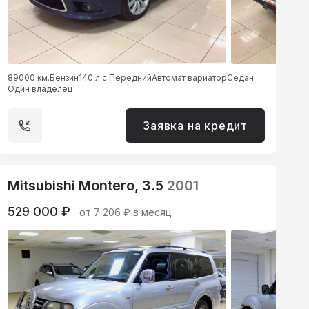
89000 км.
Бензин
140 л.с.
Передний
Автомат вариатор
Седан
Один владелец
Заявка на кредит
Mitsubishi Montero, 3.5
2001
529 000 ₽
от 7 206 ₽ в месяц