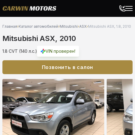
Главная
›
Каталог автомобилей
›
Mitsubishi
›
ASX
›
Mitsubishi ASX, 1.8, 2010
Mitsubishi ASX, 2010
1.8 CVT (140 л.с.)
VIN проверен!
Позвонить в салон