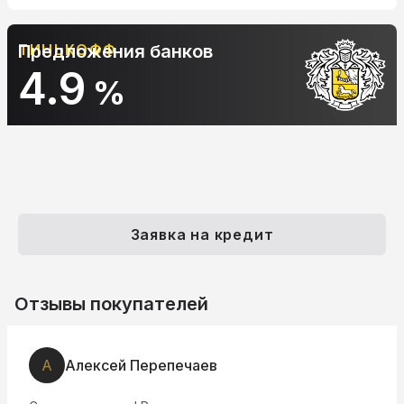
АЛЬФА-БАНК
Предложения банков
10.9
%
Заявка на кредит
Отзывы покупателей
А
Алексей Перепечаев