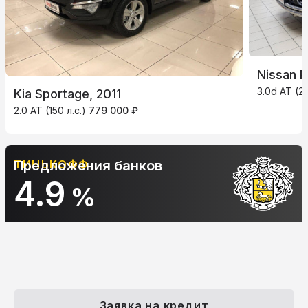
Nissan P
3.0d AT (2
Kia Sportage, 2011
2.0 AT (150 л.с.)
779 000 ₽
АЛЬФА-БАНК
Предложения банков
10.9
%
Заявка на кредит