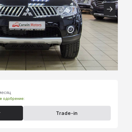
 месяц
те одобрение:
т
Trade-in