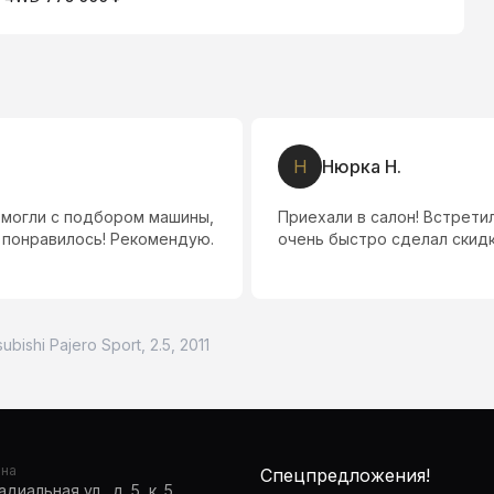
Н
Нюрка Н.
омогли с подбором машины,
Приехали в салон! Встрет
 понравилось! Рекомендую.
очень быстро сделал скидк
subishi Pajero Sport, 2.5, 2011
она
Спецпредложения!
диальная ул., д. 5, к. 5