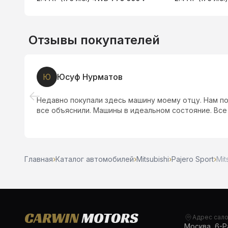
Отзывы покупателей
Ю
Юсуф Нурматов
Недавно покупали здесь машину моему отцу. Нам п
все объяснили. Машины в идеальном состояние. Все
Главная
›
Каталог автомобилей
›
Mitsubishi
›
Pajero Sport
›
Mit
Адрес сал
Москва, 6-Ра