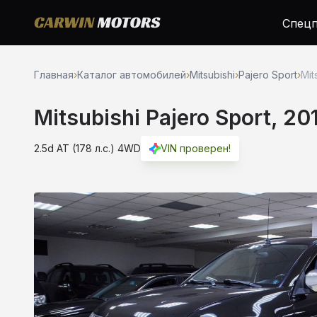
Спецп
Главная
›
Каталог автомобилей
›
Mitsubishi
›
Pajero Sport
›
Mit
Mitsubishi Pajero Sport, 20
2.5d AT (178 л.с.) 4WD
VIN проверен!