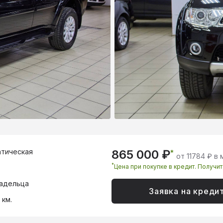
тическая
865 000 ₽
*
от 11784 ₽ в
*
Цена при покупке в кредит. Получи
адельца
Заявка на креди
 км.