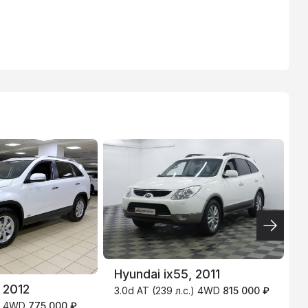
ВТБ
3.9
%
Hyundai ix55, 2011
H
 2012
3.0d AT (239 л.с.) 4WD
815 000 ₽
2
.) 4WD
775 000 ₽