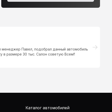
ил менеджер Павел, подобрал данный автомобиль
От
у в размере 30 тыс. Салон советую Всем!!
сп
Каталог автомобилей