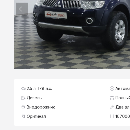
2.5 л. 178 л.с.
Автома
Дизель
Полны
Внедорожник
Два вл
Оригинал
167000