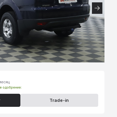
 месяц
те одобрение:
т
Trade-in