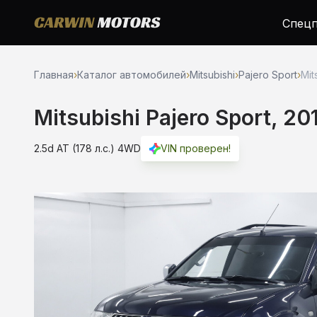
Спецп
Главная
›
Каталог автомобилей
›
Mitsubishi
›
Pajero Sport
›
Mit
Mitsubishi Pajero Sport, 20
2.5d AT (178 л.с.) 4WD
VIN проверен!