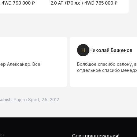
.) 4WD
790 000 ₽
2.0 AT (170 л.с.) 4WD
765 000 ₽
2
Н
Николай Баженов
ер Александр. Все
Болбшое спасибо салону, в
отдельное спасибо менедж
subishi Pajero Sport, 2.5, 2012
она
Спецпредложения!