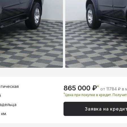
тическая
865 000 ₽
*
от 11784 ₽ в
*
Цена при покупке в кредит. Получи
й
адельца
Заявка на креди
 км.