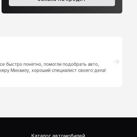
.0 AMT (211 л.с.) 4WD
794 000 ₽
2.0 AT (170 л.с.) 4WD
790 0
се быстро понятно, помогли подобрать авто,
Х
еру Михаилу, хороший специалист своего дела!
Каталог автомобилей