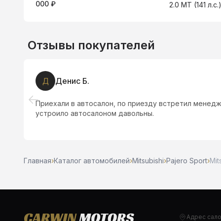
000 ₽
2.0 MT (141 л.с
Отзывы покупателей
Д
Денис Б.
ил,
Приехали в автосалон, по приезду встретил менедж
устроило автосалоном давольны.
Главная
›
Каталог автомобилей
›
Mitsubishi
›
Pajero Sport
›
Mit
Адрес сал